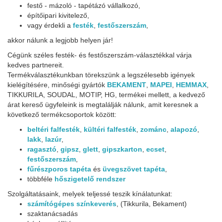
festő - mázoló - tapétázó vállalkozó,
építőipari kivitelező,
vagy érdekli a
festék
,
festőszerszám
,
akkor nálunk a legjobb helyen jár!
Cégünk széles festék- és festőszerszám-választékkal várja
kedves partnereit.
Termékválasztékunkban törekszünk a legszélesebb igények
kielégítésére, minőségi gyártók
BEKAMENT
,
MAPEI
,
HEMMAX
,
TIKKURILA, SOUDAL, MOTIP, HG, termékei mellett, a kedvező
árat kereső ügyfeleink is megtalálják nálunk, amit keresnek a
következő termékcsoportok között:
beltéri falfesték
,
kültéri falfesték
,
zománc
,
alapozó
,
lakk
,
lazúr
,
ragasztó
,
gipsz
,
glett
,
gipszkarton
,
ecset
,
festőszerszám
,
fűrészporos tapéta
és
üvegszövet tapéta
,
többféle
hőszigetelő rendszer
Szolgáltatásaink, melyek teljessé teszik kínálatunkat:
számítógépes színkeverés
, (Tikkurila, Bekament)
szaktanácsadás