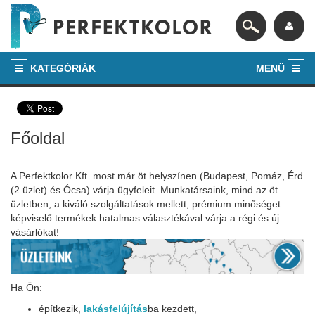
KATEGÓRIÁK
MENÜ
Főoldal
A Perfektkolor Kft. most már öt helyszínen (Budapest, Pomáz, Érd
(2 üzlet) és Ócsa) várja ügyfeleit. Munkatársaink, mind az öt
üzletben, a kiváló szolgáltatások mellett, prémium minőséget
képviselő termékek hatalmas választékával várja a régi és új
vásárlókat!
Ha Ön:
építkezik,
lakásfelújítás
ba kezdett,