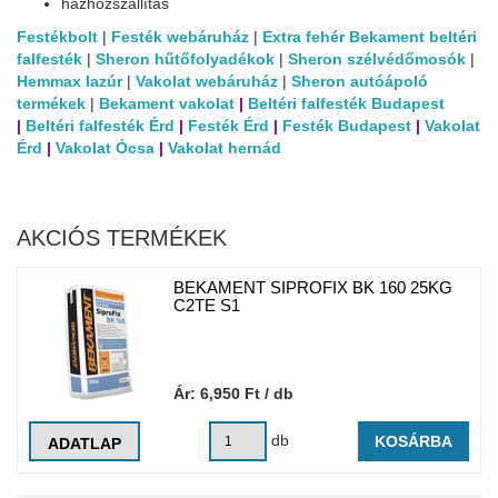
házhozszállítás
Festékbolt
|
Festék webáruház
|
Extra fehér Bekament beltéri
falfesték
|
Sheron hűtőfolyadékok
|
Sheron szélvédőmosók
|
Hemmax lazúr
|
Vakolat webáruház
|
Sheron autóápoló
termékek
|
Bekament vakolat
|
Beltéri falfesték Budapest
|
Beltéri falfesték Érd
|
Festék Érd
|
Festék Budapest
|
Vakolat
Érd
|
Vakolat Ócsa
|
Vakolat hernád
AKCIÓS TERMÉKEK
BEKAMENT SIPROFIX BK 160 25KG
C2TE S1
Ár:
6,950
Ft
/ db
db
KOSÁRBA
ADATLAP