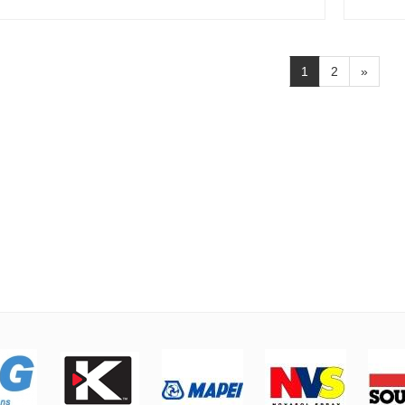
1
2
»