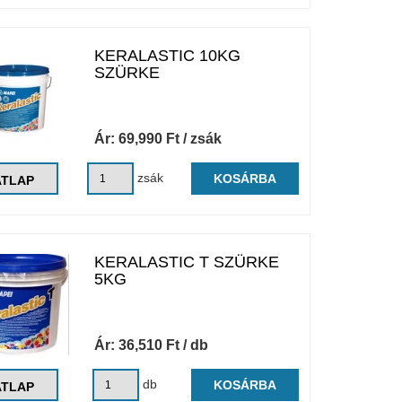
KERALASTIC 10KG
SZÜRKE
Ár:
69,990
Ft
/ zsák
zsák
KOSÁRBA
ATLAP
KERALASTIC T SZÜRKE
5KG
Ár:
36,510
Ft
/ db
db
KOSÁRBA
ATLAP