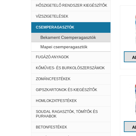
HŐSZIGETELŐ RENDSZER KIEGÉSZÍTŐK
VÍZSZIGETELÉSEK
CSEMPERAGASZTÓK
Bekament Csemperagasztók
Mapei csemperagasztók
FUGÁZÓ ANYAGOK
A
KŐMŰVES- ÉS BURKOLÓSZERSZÁMOK
ZOMÁNCFESTÉKEK
GIPSZKARTONOK ÉS KIEGÉSZÍTŐK
HOMLOKZATFESTÉKEK
SOUDAL RAGASZTÓK, TÖMÍTŐK ÉS
PURHABOK
A
BETONFESTÉKEK