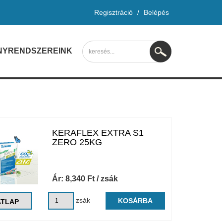
Regisztráció
/
Belépés
NYRENDSZEREINK
KERAFLEX EXTRA S1
ZERO 25KG
Ár:
8,340
Ft
/ zsák
zsák
KOSÁRBA
ATLAP