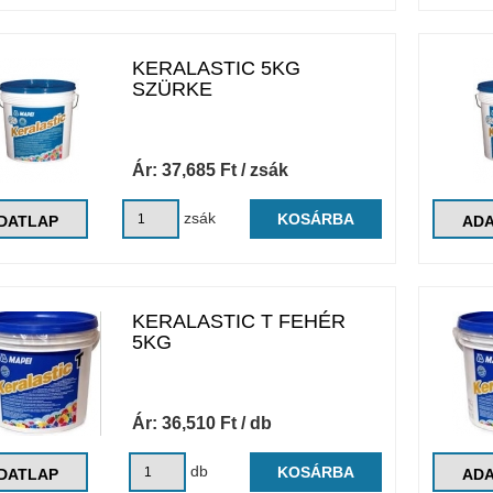
KERALASTIC 5KG
SZÜRKE
Ár:
37,685
Ft
/ zsák
zsák
KOSÁRBA
DATLAP
AD
KERALASTIC T FEHÉR
5KG
Ár:
36,510
Ft
/ db
db
KOSÁRBA
DATLAP
AD