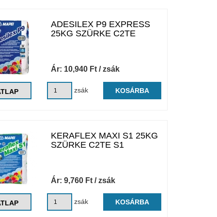
ADESILEX P9 EXPRESS
25KG SZÜRKE C2TE
Ár:
10,940
Ft
/ zsák
zsák
KOSÁRBA
ATLAP
KERAFLEX MAXI S1 25KG
SZÜRKE C2TE S1
Ár:
9,760
Ft
/ zsák
zsák
KOSÁRBA
ATLAP