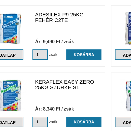
ADESILEX P9 25KG
FEHÉR C2TE
Ár:
9,490
Ft
/ zsák
zsák
KOSÁRBA
DATLAP
AD
KERAFLEX EASY ZERO
25KG SZÜRKE S1
Ár:
8,340
Ft
/ zsák
zsák
KOSÁRBA
DATLAP
AD