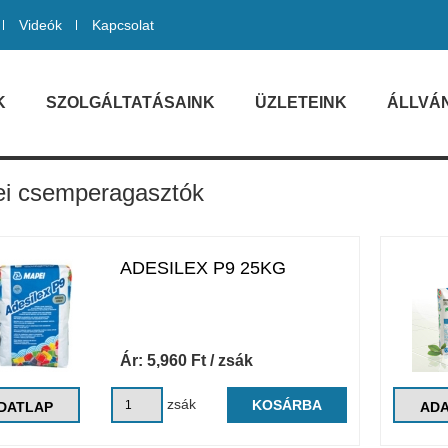
Videók
Kapcsolat
K
SZOLGÁLTATÁSAINK
ÜZLETEINK
ÁLLVÁ
i csemperagasztók
ADESILEX P9 25KG
Ár:
5,960
Ft
/ zsák
zsák
KOSÁRBA
DATLAP
AD