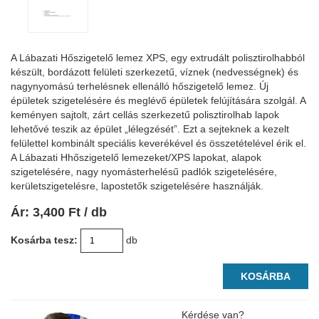
A Lábazati Hőszigetelő lemez XPS, egy extrudált polisztirolhabból
készült, bordázott felületi szerkezetű, víznek (nedvességnek) és
nagynyomású terhelésnek ellenálló hőszigetelő lemez. Új
épületek szigetelésére és meglévő épületek felújítására szolgál. A
keményen sajtolt, zárt cellás szerkezetű polisztirolhab lapok
lehetővé teszik az épület „lélegzését”. Ezt a sejteknek a kezelt
felülettel kombinált speciális keverékével és összetételével érik el.
A Lábazati Hhőszigetelő lemezeket/XPS lapokat, alapok
szigetelésére, nagy nyomásterhelésű padlók szigetelésére,
kerületszigetelésre, lapostetők szigetelésére használják.
Ár:
3,400
Ft
/ db
Kosárba tesz:
db
KOSÁRBA
Kérdése van?